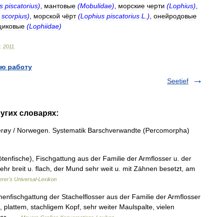
s
piscatorius
)
,
мантовые
(
Mobulidae
)
,
морские
черти
(
Lophius
)
,
scorpius
)
,
морской
чёрт
(
Lophius
piscatorius
L
.)
,
онейродовые
щиковые
(
Lophiidae
)
.
2011
.
ю работу
Seetief
ругих словарях:
erøy / Norwegen. Systematik Barschverwandte (Percomorpha)
ötenfische), Fischgattung aus der Familie der Armflosser u. der
ehr breit u. flach, der Mund sehr weit u. mit Zähnen besetzt, am
erer's Universal-Lexikon
enfischgattung der Stachelflosser aus der Familie der Armflosser
, plattem, stachligem Kopf, sehr weiter Maulspalte, vielen