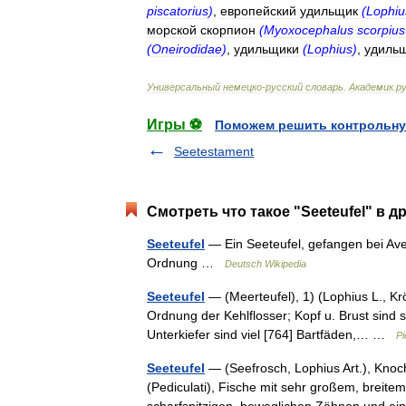
piscatorius
)
,
европейский
удильщик
(
Lophiu
морской
скорпион
(
Myoxocephalus
scorpius
(
Oneirodidae
)
,
удильщики
(
Lophius
)
,
удиль
Универсальный
немецко
-
русский
словарь
.
Академик
.
ру
Игры ⚽
Поможем решить контрольну
Seetestament
Смотреть что такое "Seeteufel" в д
Seeteufel
— Ein Seeteufel, gefangen bei Av
Ordnung …
Deutsch Wikipedia
Seeteufel
— (Meerteufel), 1) (Lophius L., Kr
Ordnung der Kehlflosser; Kopf u. Brust sind s
Unterkiefer sind viel [764] Bartfäden,… …
Pi
Seeteufel
— (Seefrosch, Lophius Art.), Knoch
(Pediculati), Fische mit sehr großem, breitem