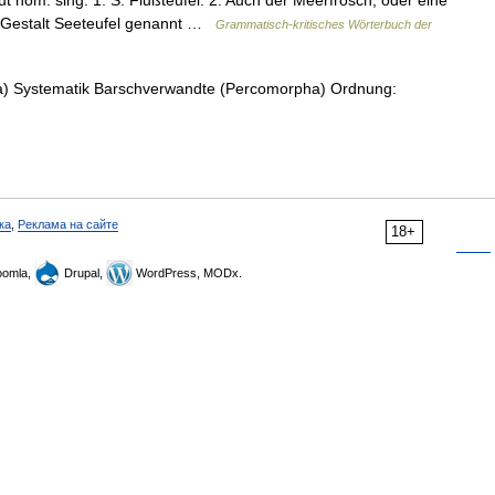
ut nom. sing. 1. S. Flußteufel. 2. Auch der Meerfrosch, oder eine
n Gestalt Seeteufel genannt …
Grammatisch-kritisches Wörterbuch der
) Systematik Barschverwandte (Percomorpha) Ordnung:
ка
,
Реклама на сайте
18+
omla,
Drupal,
WordPress, MODx.