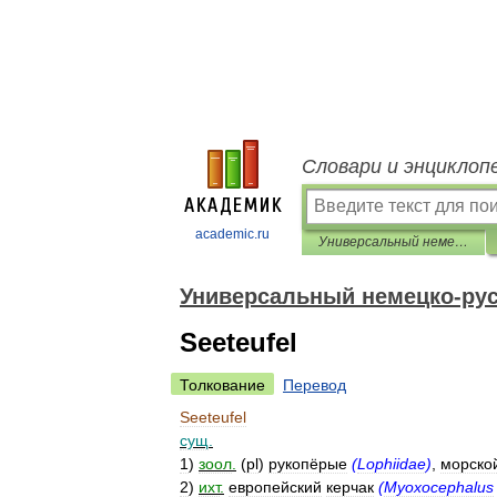
Словари и энциклоп
academic.ru
Универсальный немецко-русский словарь
Универсальный немецко-рус
Seeteufel
Толкование
Перевод
Seeteufel
сущ
.
1
)
зоол
.
(
pl
)
рукопёрые
(
Lophiidae
)
,
морско
2
)
ихт
.
европейский
керчак
(
Myoxocephalus