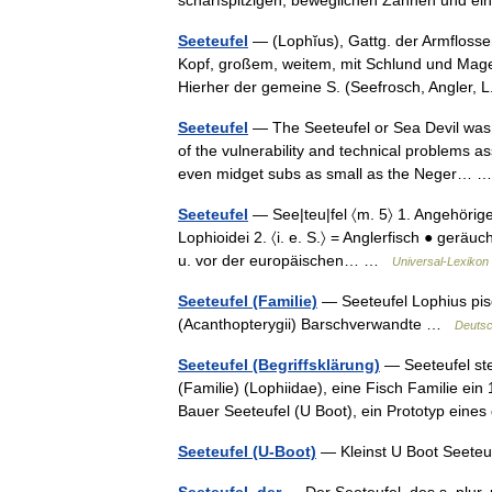
scharfspitzigen, beweglichen Zähnen und 
Seeteufel
— (Lophĭus), Gattg. der Armflosse
Kopf, großem, weitem, mit Schlund und Ma
Hierher der gemeine S. (Seefrosch, Angler,
Seeteufel
— The Seeteufel or Sea Devil was
of the vulnerability and technical problems 
even midget subs as small as the Neger…
Seeteufel
— See|teu|fel 〈m. 5〉 1. Angehörig
Lophioidei 2. 〈i. e. S.〉 = Anglerfisch ● geräuc
u. vor der europäischen… …
Universal-Lexikon
Seeteufel (Familie)
— Seeteufel Lophius pis
(Acanthopterygii) Barschverwandte …
Deutsc
Seeteufel (Begriffsklärung)
— Seeteufel steh
(Familie) (Lophiidae), eine Fisch Familie ei
Bauer Seeteufel (U Boot), ein Prototyp ein
Seeteufel (U-Boot)
— Kleinst U Boot Seeteu