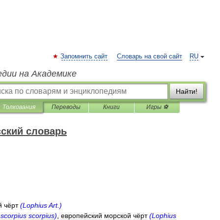
Запомнить сайт
Словарь на свой сайт
RU
едии на Академике
Найти!
Толкования
Переводы
Книги
Игры ⚽
ский словарь
й
чёрт
(
Lophius
Art
.)
scorpius
scorpius
)
,
европейский
морской
чёрт
(
Lophius