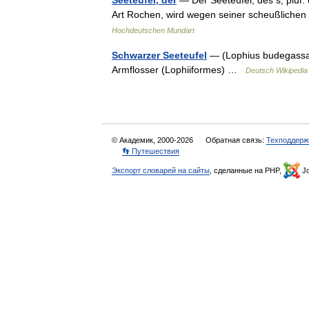
Seeteufel, der
— Der Seeteufel, des s, plur. 
Art Rochen, wird wegen seiner scheußliche
Hochdeutschen Mundart
Schwarzer Seeteufel
— (Lophius budegassa
Armflosser (Lophiiformes) …
Deutsch Wikipedia
© Академик, 2000-2026
Обратная связь:
Техподдерж
👣 Путешествия
Экспорт словарей на сайты
, сделанные на PHP,
Jo