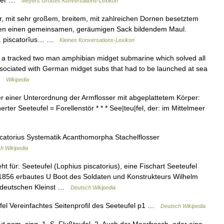
einer …
Meyers Großes Konversations-Lexikon
r, mit sehr großem, breitem, mit zahlreichen Dornen besetztem
gen einen gemeinsamen, geräumigen Sack bildendem Maul.
 L. piscatorĭus… …
Kleines Konversations-Lexikon
 a tracked two man amphibian midget submarine which solved all
associated with German midget subs that had to be launched at sea
 …
Wikipedia
er einer Unterordnung der Armflosser mit abgeplattetem Körper:
herter Seeteufel = Forellenstör * * * See|teu|fel, der: im Mittelmeer
catorius Systematik Acanthomorpha Stachelflosser
h Wikipedia
t für: Seeteufel (Lophius piscatorius), eine Fischart Seeteufel
n 1856 erbautes U Boot des Soldaten und Konstrukteurs Wilhelm
es deutschen Kleinst …
Deutsch Wikipedia
fel Vereinfachtes Seitenprofil des Seeteufel p1 …
Deutsch Wikipedia